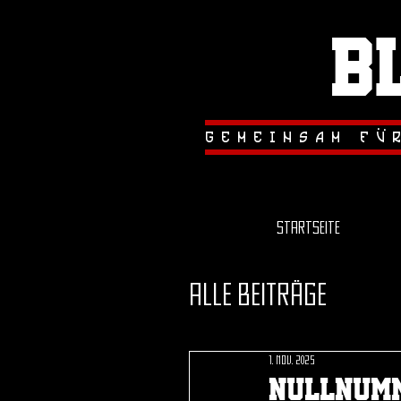
B
.
.
gemeinsam fu
Startseite
Alle Beiträge
1. Nov. 2025
Nullnumm