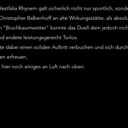
mitgereisten Lippstädter Schl
stfalia Rhynern galt sicherlich nicht nur sportlich, son
konnten am Rande des Kunstras
hristopher Balkenhoff an alte Wirkungsstätte, als absolu
diesen Bedingungen keine Bäu
sorgten aber für einen lockeren
 "Bruchbaumwetter" konnte das Duell dem jedoch nich
Spielzeit 26/27.
d endete leistungsgerecht Torlos.
e dabei einen soliden Auftritt verbuchen und sich durch
en erfreuen.
Unentschieden in Wattenscheid
hier noch einiges an Luft nach oben.
Mit einem sehr ordentlichen Auf
Zuschauern in der umgebauten
verabschieden wir uns in die 
Während der Block LP in einhei
nochmal ablieferte, gab es au
Sommerfußball und einen erkä
Chance auf ein vermeintliches
Aufstieg hatten wir bekannterm
Vormonaten verspielt. Jetzt gil