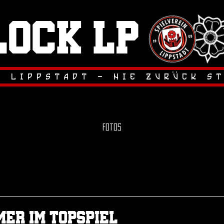
lock LP
.
.
r lippstadt - nie zuruck s
Fotos
Sieg in der 1. Pokalrunde
Das Erstrundenspiel im Westfa
unsere Elf bei hochsommerlic
er im Topspiel
letztlich souverän für sich ents