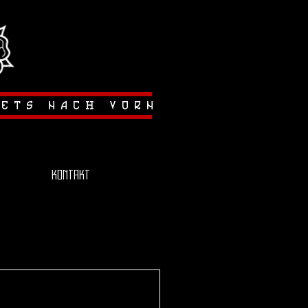
tets nach vorn
Kontakt
lenpokal konnte
hen Temperaturen
cheiden. Die