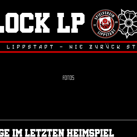
lock LP
.
.
r lippstadt - nie zuruck s
Fotos
Sieg in der 1. Pokalrunde
Das Erstrundenspiel im Westfa
unsere Elf bei hochsommerlic
ge im letzten Heimspiel
letztlich souverän für sich ents