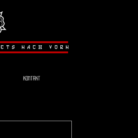
tets nach vorn
Kontakt
lenpokal konnte
hen Temperaturen
cheiden. Die