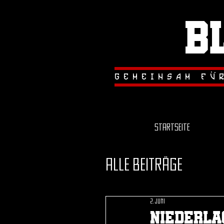
B
.
.
gemeinsam fu
Startseite
Alle Beiträge
2. Juni
Niederla