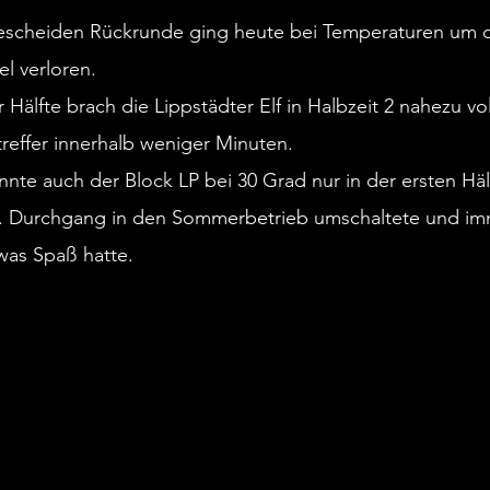
mitgereisten Lippstädter Schl
scheiden Rückrunde ging heute bei Temperaturen um d
konnten am Rande des Kunstras
el verloren.
diesen Bedingungen keine Bäu
sorgten aber für einen lockeren
 Hälfte brach die Lippstädter Elf in Halbzeit 2 nahezu vo
Spielzeit 26/27.
reffer innerhalb weniger Minuten.
nte auch der Block LP bei 30 Grad nur in der ersten Häl
. Durchgang in den Sommerbetrieb umschaltete und im
Unentschieden in Wattenscheid
was Spaß hatte.
Mit einem sehr ordentlichen Auf
Zuschauern in der umgebauten
verabschieden wir uns in die 
Während der Block LP in einhei
nochmal ablieferte, gab es au
Sommerfußball und einen erkä
Chance auf ein vermeintliches
Aufstieg hatten wir bekannterm
Vormonaten verspielt. Jetzt gil