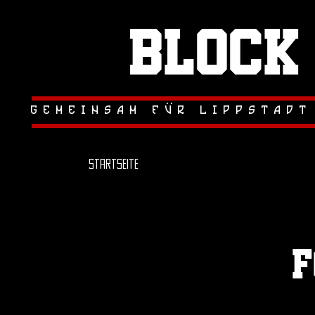
Block
.
.
gemeinsam fur lippstadt
Startseite
F