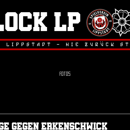
lock LP
.
.
r lippstadt - nie zuruck s
Fotos
Sieg in der 1. Pokalrunde
Das Erstrundenspiel im Westfa
unsere Elf bei hochsommerlic
ge gegen erkenschwick
letztlich souverän für sich ents