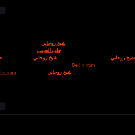
ten
© 2023 LOS ALIADOS ULTRAS LIPPSTADT
trao đổi trên mạng 
شيخ روحاني
 thì thấy nhắc nên cũng tò mò m
ông tìm hiểu sâu 
جلب الحبيب
 chỉ xem qua trong thời gian ngắn
ج
 cách sắp xếp 
شيخ روحاني
 các mục và trình bày nội 
شيخ روحاني
 phần được trình bày khá gọn, các 
Berlinintim
 mục rõ ràng nên 
linintim
 với mình như 
شيخ روحاني
 vậy là đủ để nắm tin cơ bản r
ten