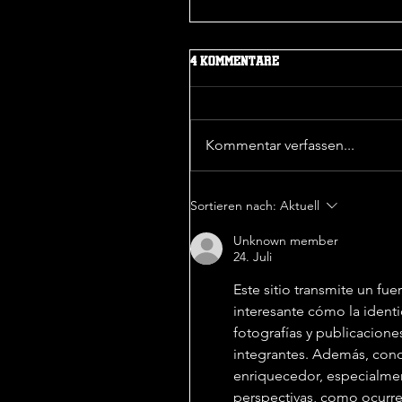
4 Kommentare
Kommentar verfassen...
Sieg in der 1. Pokalrunde
Sortieren nach:
Aktuell
Unknown member
24. Juli
Este sitio transmite un f
interesante cómo la ident
fotografías y publicacione
integrantes. Además, cono
enriquecedor, especialme
perspectivas, como ocurre a