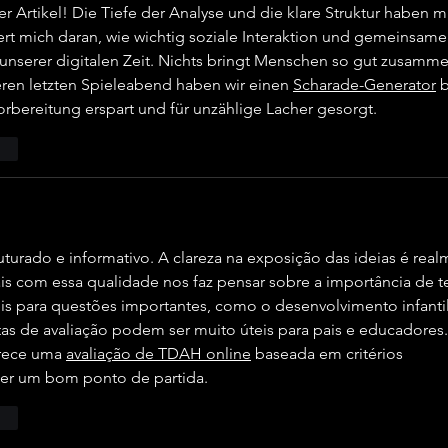
er Artikel! Die Tiefe der Analyse und die klare Struktur haben m
ert mich daran, wie wichtig soziale Interaktion und gemeinsame
 unserer digitalen Zeit. Nichts bringt Menschen so gut zusamme
seren letzten Spieleabend haben wir einen 
Scharade-Generator
 
rbereitung erspart und für unzählige Lacher gesorgt.
ten
turado e informativo. A clareza na exposição das ideias é real
ais com essa qualidade nos faz pensar sobre a importância de te
eis para questões importantes, como o desenvolvimento infantil
as de avaliação podem ser muito úteis para pais e educadores.
rece uma 
avaliação de TDAH online
 baseada em critérios 
er um bom ponto de partida.
ten