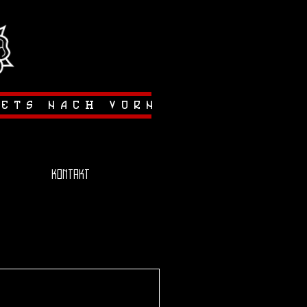
tets nach vorn
Kontakt
lenpokal konnte
hen Temperaturen
cheiden. Die