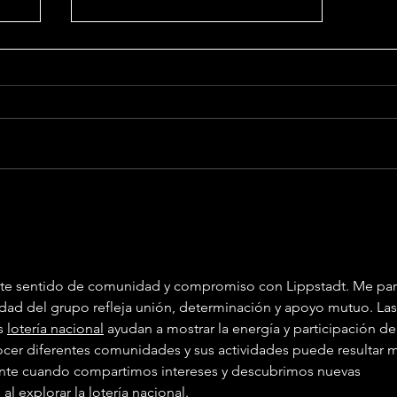
Unentschieden in
Wattenscheid
uerte sentido de comunidad y compromiso con Lippstadt. Me pa
idad del grupo refleja unión, determinación y apoyo mutuo. Las
s 
lotería nacional
 ayudan a mostrar la energía y participación de
cer diferentes comunidades y sus actividades puede resultar 
nte cuando compartimos intereses y descubrimos nuevas 
l explorar la lotería nacional.