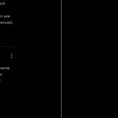
ich 
 
n wie 
benutzt. 
mente 
r 
. 
 