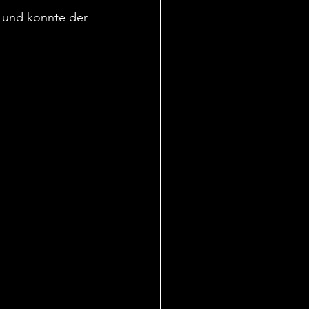
Nächstes Jahr gehört
n und konnte der 
ckrunde ging heute
d auch das letzte
r erster Hälfte brach
2 nahezu vollständig
r innerhalb weniger
e auch der Block LP
älfte glänzen, während
ommerbetrieb
Ende der Partie noch
rgab sich an diesem
chkeit anzugreifen.
L hätte den Aufstieg 2
eder in der eigenen