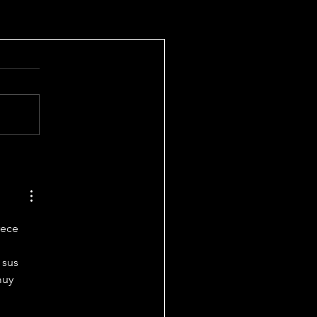
rece 
 
 sus 
muy 