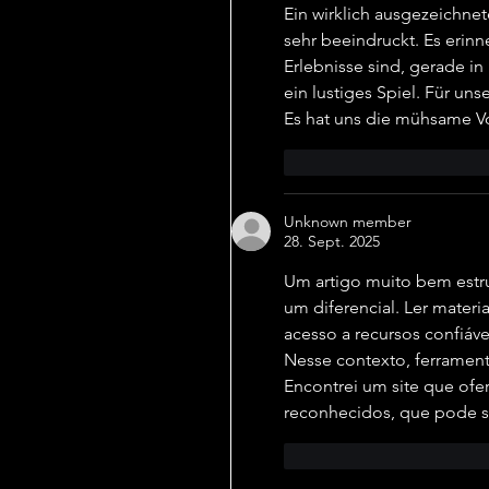
Ein wirklich ausgezeichnet
sehr beeindruckt. Es erinn
Erlebnisse sind, gerade in
ein lustiges Spiel. Für un
Es hat uns die mühsame Vo
Gefällt mir
Antwor
Unknown member
28. Sept. 2025
Um artigo muito bem estru
um diferencial. Ler materi
acesso a recursos confiáv
Nesse contexto, ferrament
Encontrei um site que ofe
reconhecidos, que pode s
Gefällt mir
Antwor