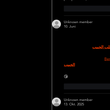
Gefällt mir
Antwor
Unknown member
10. Juni
Mình có lần lướt đọc mấy 
xem thử cho biết. Mình kh
quan sát bố cục 
لب الحبيب
tổng thể. Cảm giác là các
lướt cũng không bị rối 
Ber
الحبيب
😘
Gefällt mir
Antwor
Unknown member
13. Okt. 2025