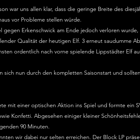
mitgereisten Lippstädter Schl
ison war uns allen klar, dass die geringe Breite des diesj
konnten am Rande des Kunstras
haus vor Probleme stellen würde. 
diesen Bedingungen keine Bäu
sorgten aber für einen lockeren
l gegen Erkenschwick am Ende jedoch verloren wurde, 
Spielzeit 26/27.
hlender Qualität der heutigen Elf. 3 erneut saudumme Ab
sten ordentlich nach vorne spielende Lippstädter Elf auf
Unentschieden in Wattenscheid
n sich nun durch den kompletten Saisonstart und sollte
Mit einem sehr ordentlichen Auf
Zuschauern in der umgebauten
.
verabschieden wir uns in die 
Während der Block LP in einhei
nochmal ablieferte, gab es au
ete mit einer optischen Aktion ins Spiel und formte ein SV
Sommerfußball und einen erkä
wie Konfetti. Abgesehen einiger kleiner Schönheitsfehle
Chance auf ein vermeintliches
olgenden 90 Minuten. 
Aufstieg hatten wir bekannterm
Vormonaten verspielt. Jetzt gil
nnten wir dabei nur selten erreichen. Der Block LP präsen