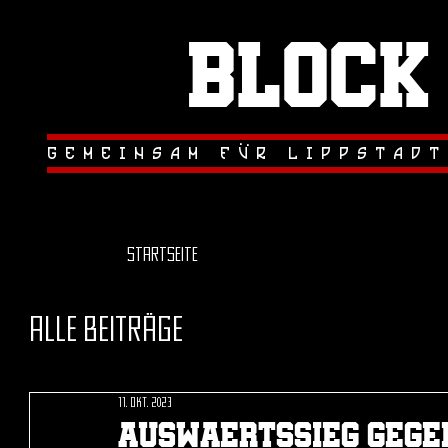
Block
.
.
gemeinsam fur lippstadt
Startseite
Alle Beiträge
11. Okt. 2023
auswaertssieg gege