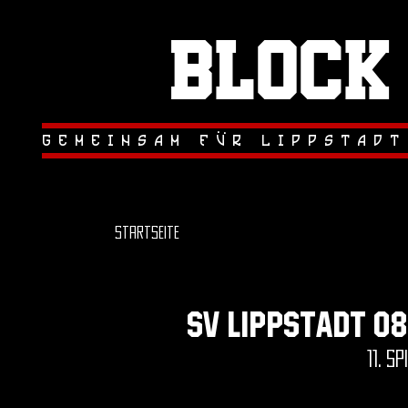
Block
.
.
gemeinsam fur lippstadt
Startseite
sv lippstadt 0
11. sp