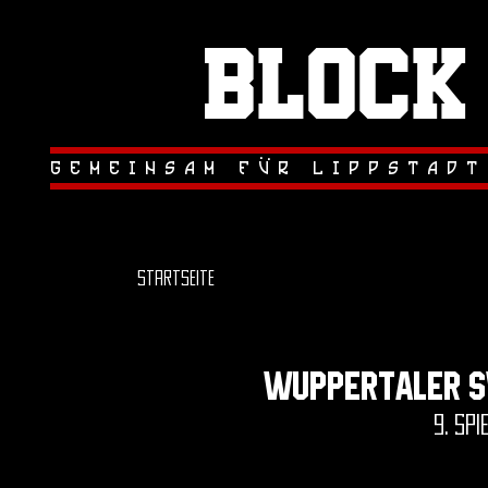
Block
.
.
gemeinsam fur lippstadt
Startseite
wuppertaler sv
9. spi