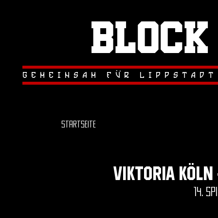
Block
.
.
gemeinsam fur lippstadt
Startseite
Viktoria köln 
14. sp