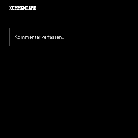
Kommentare
© 2023 LOS A
Kommentar verfassen...
Sieg in der 1. Pokalrunde
Unentsch
Wattensc