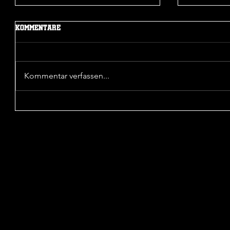
Kommentare
© 2023 LOS A
Kommentar verfassen...
Sieg in der 1. Pokalrunde
Unentsch
Wattensc