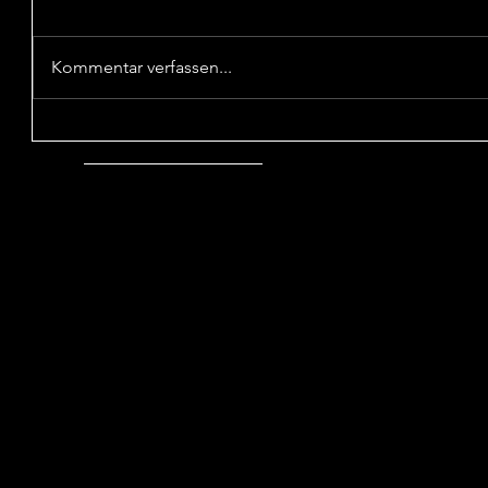
Kommentar verfassen...
Sieg in der 1. Pokalrunde
Unentsch
Wattensc
Mehr Beiträge