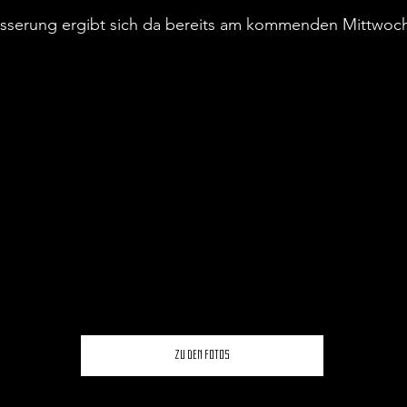
Hand. Letztlich spiegelte diese
sserung ergibt sich da bereits am kommenden Mittwoc
die insgesamt unbefriedigend
und endete folgerichtig 0:0. A
der, angesichts des Spiels, in
enttäuschende Lippstadtmob ei
soliden Auftritt hin, welcher
Zu den Fotos