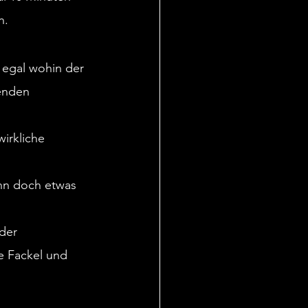
Nächstes Jahr gehört
n.
ckrunde ging heute
 egal wohin der 
d auch das letzte
r erster Hälfte brach
enden 
2 nahezu vollständig
r innerhalb weniger
irkliche 
e auch der Block LP
älfte glänzen, während
ommerbetrieb
ann doch etwas 
Ende der Partie noch
der 
rgab sich an diesem
e Fackel und 
chkeit anzugreifen.
L hätte den Aufstieg 2
eder in der eigenen