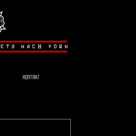
tets nach vorn
Kontakt
lenpokal konnte
hen Temperaturen
cheiden. Die