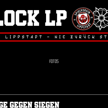
lock LP
.
.
r lippstadt - nie zuruck s
Fotos
Sieg in der 1. Pokalrunde
Das Erstrundenspiel im Westfa
unsere Elf bei hochsommerlic
ge gegen siegen
letztlich souverän für sich ents