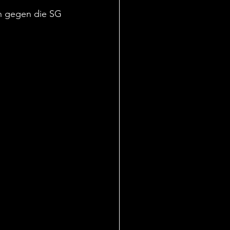
s Duell aber die doch
h gegen die SG 
e Rückrunde wieder
uf den Rängen legte
sgesamt doch etwas
nen ordentlich bis