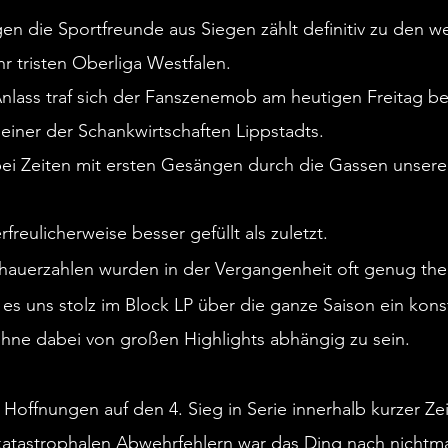
mitgereisten Lippstädter Schl
n die Sportfreunde aus Siegen zählt definitiv zu den w
konnten am Rande des Kunstras
r tristen Oberliga Westfalen.
diesen Bedingungen keine Bäu
sorgten aber für einen lockeren
ass traf sich der Fanszenemob am heutigen Freitag ber
Spielzeit 26/27.
einer der Schankwirtschaften Lippstadts.
bei Zeiten mit ersten Gesängen durch die Gassen unsere
Unentschieden in Wattenscheid
freulicherweise besser gefüllt als zuletzt.
Mit einem sehr ordentlichen Auf
Zuschauern in der umgebauten
hauerzahlen wurden in der Vergangenheit oft genug them
verabschieden wir uns in die 
s uns stolz im Block LP über die ganze Saison ein konst
Während der Block LP in einhei
nochmal ablieferte, gab es au
ohne dabei von großen Highlights abhängig zu sein.
Sommerfußball und einen erkä
Chance auf ein vermeintliches
Aufstieg hatten wir bekannterm
 Hoffnungen auf den 4. Sieg in Serie innerhalb kurzer Zei
Vormonaten verspielt. Jetzt gil
atastrophalen Abwehrfehlern war das Ding nach nichtma