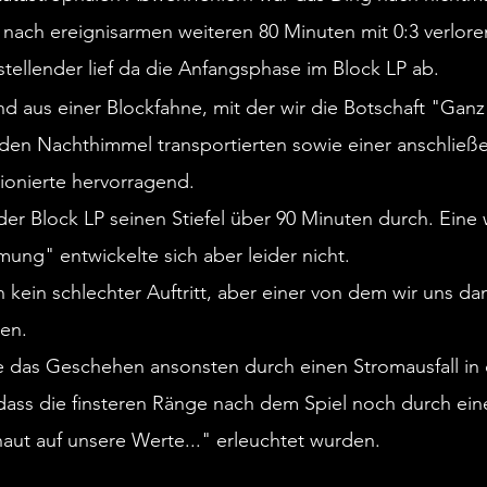
und dann wieder anzugreifen. 
nach ereignisarmen weiteren 80 Minuten mit 0:3 verlore
uns!
Niederlage im letzten Heimspiel
stellender lief da die Anfangsphase im Block LP ab.
Zum Ende einer bescheiden Rü
d aus einer Blockfahne, mit der wir die Botschaft "Ganz
bei Temperaturen um die 30 Gra
Heimspiel verloren. Nach starke
 den Nachthimmel transportierten sowie einer anschließ
die Lippstädter Elf in Halbzeit 
tionierte hervorragend.
ein und kassierte 3 Gegentreffe
er Block LP seinen Stiefel über 90 Minuten durch. Eine w
Minuten. Abseits dessen konnt
bei 30 Grad nur in der ersten H
ung" entwickelte sich aber leider nicht. 
man im 2. Durchgang in den S
 kein schlechter Auftritt, aber einer von dem wir uns d
umschaltete und immerhin zum 
etwas Spaß hatte.
ten.
Nullnummer in Clarholz
das Geschehen ansonsten durch einen Stromausfall in 
So oft gestrauchelt und doch e
 dass die finsteren Ränge nach dem Spiel noch durch ein
Sonntag noch einmal die Mögli
aut auf unsere Werte..." erleuchtet wurden.
Ein Sieg in Clarholz und der SV
Spiele vor Schluss plötzlich wi