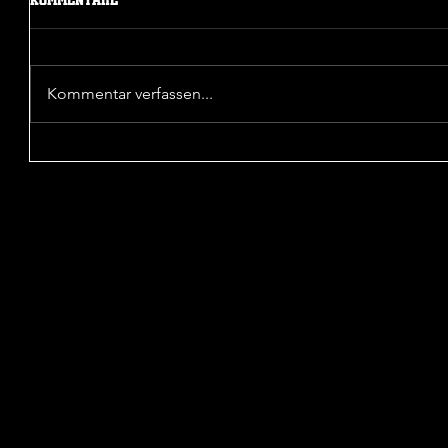
Kommentar verfassen...
Sieg in der 1. Pokalrunde
Unentsch
Wattensc