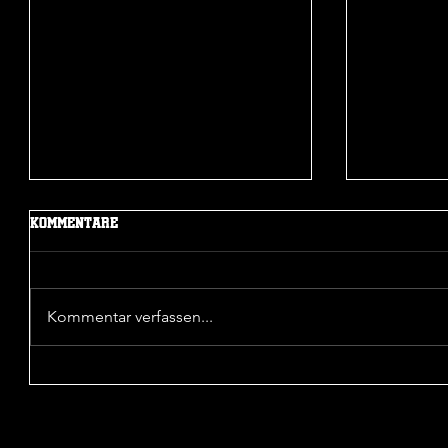
Mehr Beiträge
Kommentare
Kommentar verfassen...
Sieg in der 1. Pokalrunde
Unentsch
Wattensc