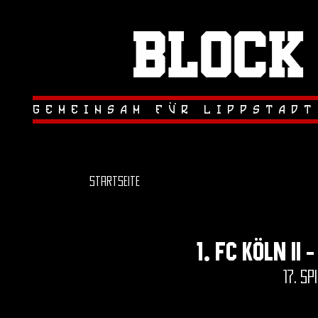
Block
.
.
gemeinsam fur lippstadt
Startseite
1. fc Köln ii
17. sp