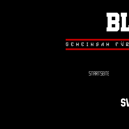
B
.
.
gemeinsam fu
Startseite
s