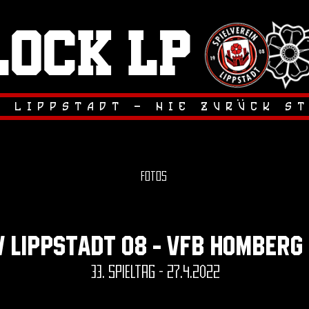
lock LP
.
.
r lippstadt - nie zuruck s
Fotos
v lippstadt 08 - vfb homberg 
33. spieltag - 27.4.2022