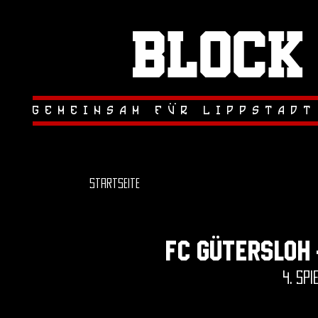
Block
.
.
gemeinsam fur lippstadt
Startseite
FC Gütersloh 
4. spi