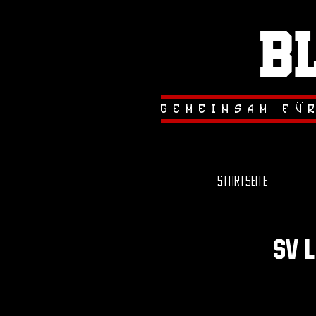
B
.
.
gemeinsam fu
Startseite
sv 