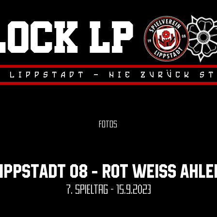
lock LP
.
.
r lippstadt - nie zuruck s
Fotos
lippstadt 08 - rot weiss ahle
7. spieltag - 15.9.2023