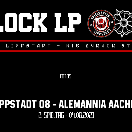
lock LP
.
.
r lippstadt - nie zuruck s
Fotos
ippstadt 08 - Alemannia aach
2. spieltag - 04.08.2023