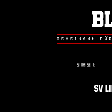
B
.
.
gemeinsam fu
Startseite
sv l